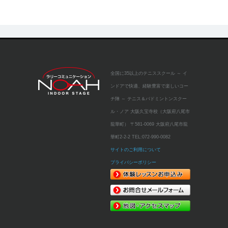
全国に35以上のテニススクール
～ イ
ンドアで快適、経験豊富で楽しいコー
チ陣 ～
テニス＆バドミントンスクー
ル・ノア 大阪久宝寺校（大阪府八尾市
龍華町）
〒581-0069 大阪府八尾市龍
華町2-2-2
TEL:
072-990-0082
サイトのご利用について
プライバシーポリシー