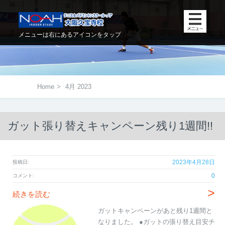
メニューは右にあるアイコンをタップ
Home
>
4月 2023
ガット張り替えキャンペーン残り1週間!!
2023年4月28日
投稿日:
0
コメント:
>
続きを読む
ガットキャンペーンがあと残り1週間と
なりました。 ●ガットの張り替え目安チ