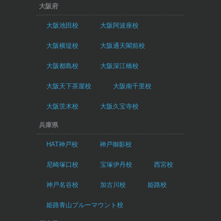
大阪府
大阪池田校
大阪阿波座校
大阪横堤校
大阪通天閣前校
大阪都島校
大阪深江橋校
大阪天下茶屋校
大阪南千里校
大阪茨木校
大阪久宝寺校
兵庫県
HAT神戸校
神戸御影校
尼崎塚口校
宝塚伊丹校
西宮校
神戸名谷校
加古川校
姫路校
姫路青山ブルーマウント校