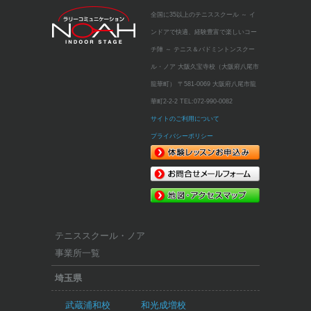
全国に35以上のテニススクール
～ イ
ンドアで快適、経験豊富で楽しいコー
チ陣 ～
テニス＆バドミントンスクー
ル・ノア 大阪久宝寺校（大阪府八尾市
龍華町）
〒581-0069 大阪府八尾市龍
華町2-2-2
TEL:
072-990-0082
サイトのご利用について
プライバシーポリシー
テニススクール・ノア
事業所一覧
埼玉県
武蔵浦和校
和光成増校