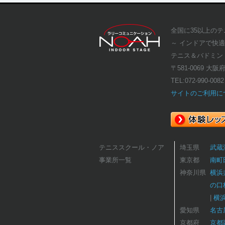
全国に35以上の
～ インドアで快
テニス＆バドミン
〒581-0069 大阪
TEL:
072-990-0082
サイトのご利用に
テニススクール・ノア
埼玉県
武蔵
事業所一覧
東京都
南町
神奈川県
横浜
の口
横
愛知県
名古
京都府
京都