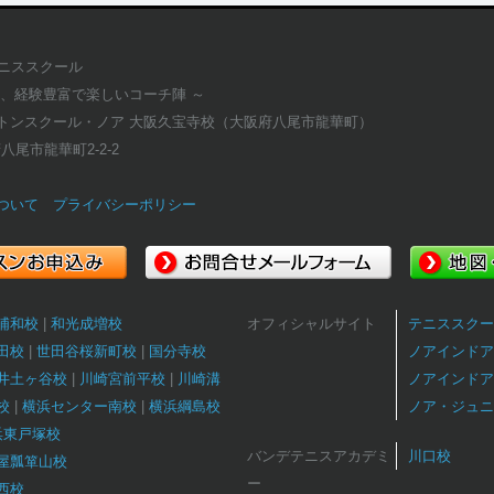
テニススクール
適、経験豊富で楽しいコーチ陣 ～
トンスクール・ノア 大阪久宝寺校（大阪府八尾市龍華町）
府八尾市龍華町2-2-2
ついて
プライバシーポリシー
浦和校
和光成増校
オフィシャルサイト
テニススクー
田校
世田谷桜新町校
国分寺校
ノアインドア
井土ヶ谷校
川崎宮前平校
川崎溝
ノアインドア
校
横浜センター南校
横浜綱島校
ノア・ジュニ
浜東戸塚校
バンデテニスアカデミ
川口校
屋瓢箪山校
ー
西校