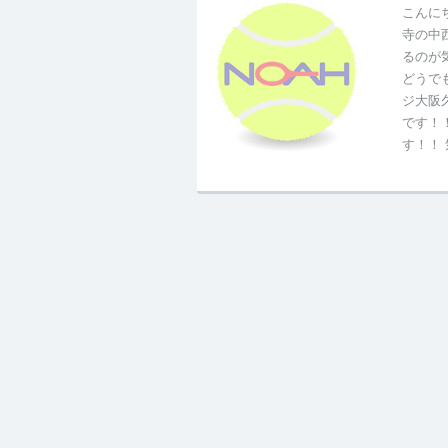
こんに
寺の中
るのが
どうで
ジ大阪
です！
す！！