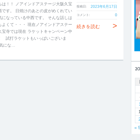
ちは！！ ノアインドアステージ大阪久宝
2023年6月17日
投稿日:
西です。 日焼けのあとの皮がめくれてい
0
コメント:
気になっている中西です。 そんな話しは
>
もよくて・・・ 現在ノアインドアステー
続きを読む
久宝寺では現在 ラケットキャンペーン中
！ 試打ラケットもいっぱいございま
 気にな…
2
« 