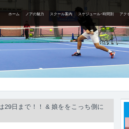
ホーム
ノアの魅力
スクール案内
スケジュール･時間割
アク
ップ
29日まで！！ & 娘ををこっち側に